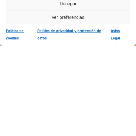
podemos ayudarte.
Denegar
INSTAGRAM
Nombre
Ver preferencias
@doginprogressmaresme
Política de
Política de privacidad y protección de
Aviso
Correo electrónico
cookies
datos
Legal
Teléfono
Nombre del perro
Raza