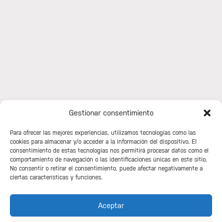
Gestionar consentimiento
Para ofrecer las mejores experiencias, utilizamos tecnologías como las
cookies para almacenar y/o acceder a la información del dispositivo. El
CONTACTANOS
HABLEMOS
consentimiento de estas tecnologías nos permitirá procesar datos como el
comportamiento de navegación o las identificaciones únicas en este sitio.
POR
Da el primer paso
No consentir o retirar el consentimiento, puede afectar negativamente a
hacia un cambio
TELÉFONO
ciertas características y funciones.
significativo.
(+34) 639 880 423
Contáctanos para
Aceptar
CORREO ELECTRÓNICO
saber más sobre cómo
info@doginprogress.net